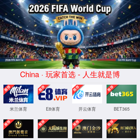
今天是：
2026年8月8日 星期六
首页
奔驰宝马
学术科研
党团思政
558855入口
当前位置：
首页
/
奔驰宝马558855入口
/
学院简介
奔驰宝马558855入口
学院简
学院简介
奔驰宝马